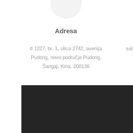
Adresa
# 1227, br. 1, ulica 2742, avenija
sa
Pudong, novo područje Pudong,
Šangaj, Kina, 200136