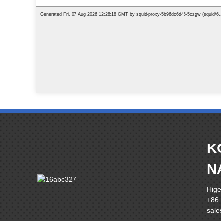
K
N
Hige
+86
sal