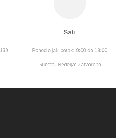
Sati
5139
Ponedjeljak-petak: 9:00 do 18:00
Subota,
Nedelja: Zatvoreno