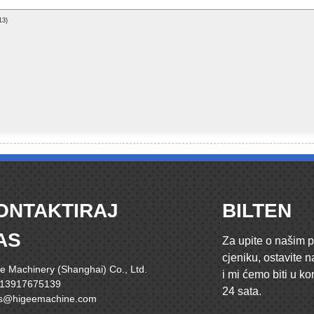
ONTAKTIRAJ
BILTEN
AS
Za upite o našim p
cjeniku, ostavite 
e Machinery (Shanghai) Co., Ltd.
i mi ćemo biti u ko
 13917675139
24 sata.
es@higeemachine.com