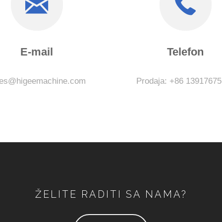
E-mail
Telefon
les@higeemachine.com
Prodaja: +86 1391767
ŽELITE RADITI SA NAMA?