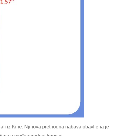
jali iz Kine. Njihova prethodna nabava obavljena je
jima u međunarodnoj trgovini.