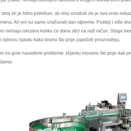
 stroj im je hitno potreban, ali nisu smatrali da je ova vrsta ind
emena. Ali oni su samo izračunali dan otpreme. Postoji i više dru
oni nemaju iskustva koliko će dana stići na naš račun. Stoga mor
iti njihovu isplatu kako bismo što prije započeli proizvodnju.
om na gore navedene probleme, klijentu moramo što prije dati p
rijeme.