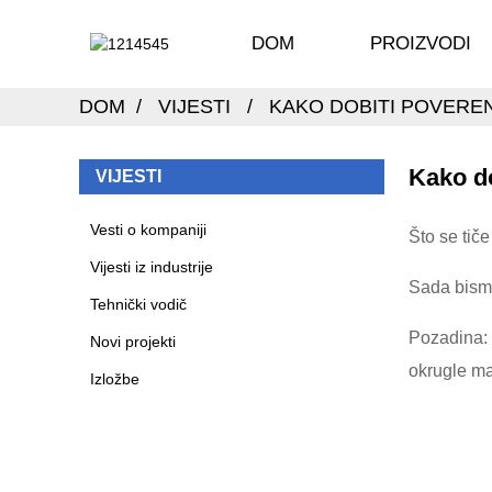
DOM
PROIZVODI
DOM
VIJESTI
KAKO DOBITI POVERE
Kako do
VIJESTI
Vesti o kompaniji
Što se tiče
Vijesti iz industrije
Sada bismo
Tehnički vodič
Pozadina: 
Novi projekti
okrugle ma
Izložbe