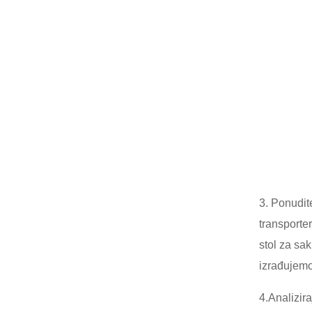
3. Ponudit
transporter
stol za sak
izrađujemo
4.Analizir