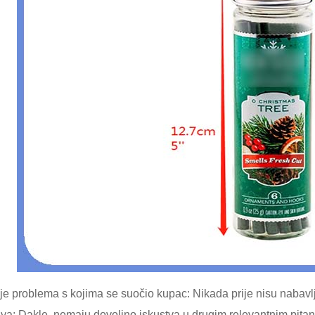
nje problema s kojima se suočio kupac: Nikada prije nisu nabavl
a; Dakle, nemaju dovoljno iskustva u drugim relevantnim pitan