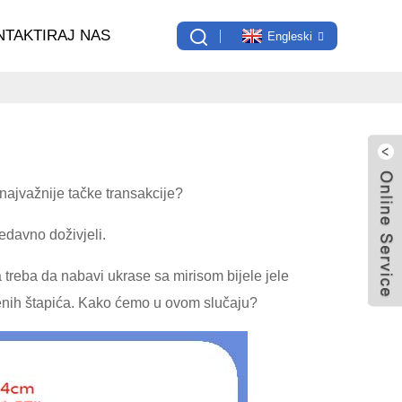
NTAKTIRAJ NAS
Engleski
 najvažnije tačke transakcije?
edavno doživjeli.
treba da nabavi ukrase sa mirisom bijele jele
enih štapića. Kako ćemo u ovom slučaju?