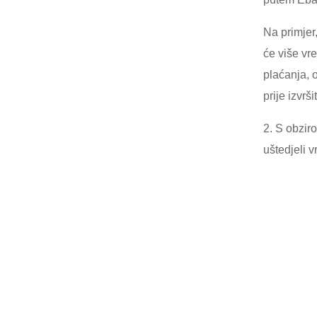
Na primjer,
će više vr
plaćanja, 
prije izvrš
2. S obzir
uštedjeli v