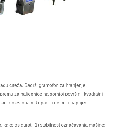
radu crteža. Sadrži gramofon za hranjenje,
 opremu za naljepnice na gornjoj površini, kvadratni
kupac profesionalni kupac ili ne, mi unaprijed
o, kako osigurati: 1) stabilnost označavanja mašine;