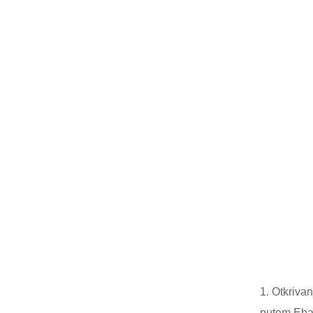
1. Otkriva
putem Ebay