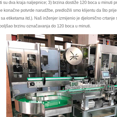
ti su dva kraja naljepnice; 3) brzina dostiže 120 boca u minuti
ije konačne potvrde narudžbe, predložili smo klijentu da što prij
 sa etiketama itd.). Naš inženjer izmijenio je djelomično crtanje
boljšao brzinu označavanja do 120 boca u minuti.