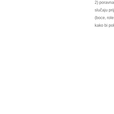
2) poravna
slučaju pr
(boce, role
kako bi po