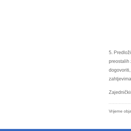
5. Predlož
preostalih
dogovoriti
zahtjevima
Zajednički
Vrijeme obja