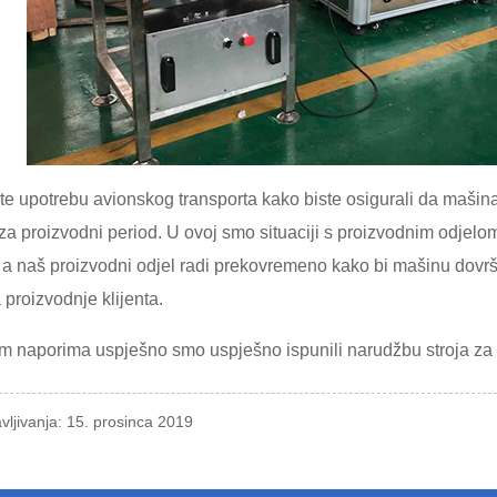
ite upotrebu avionskog transporta kako biste osigurali da mašin
 za proizvodni period. U ovoj smo situaciji s proizvodnim odjelom
, a naš proizvodni odjel radi prekovremeno kako bi mašinu dovrši
 proizvodnje klijenta.
m naporima uspješno smo uspješno ispunili narudžbu stroja za 
vljivanja: 15. prosinca 2019