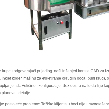
e kupcu odgovarajući prijedlog. naši inženjeri koriste CAD za iz
, inkjet koder, mašinu za etiketiranje okruglih boca (puni krug),
upljanje itd., Veličine i konfiguracije. Bez obzira na to da li je 
 planove i detalje.
ajte postojeće probleme: Težište klijenta u boci nije uravnotežen